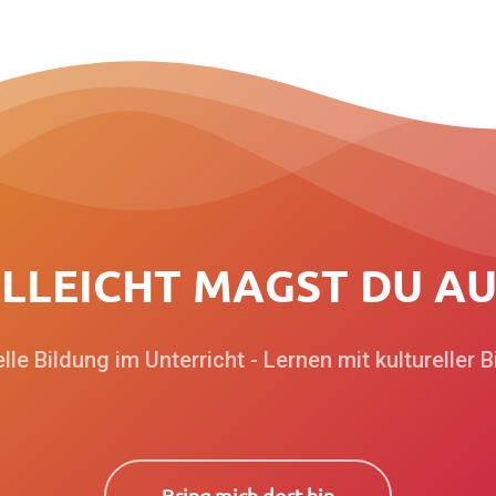
E
L
L
E
I
C
H
T
M
A
G
S
T
D
U
A
elle Bildung im Unterricht - Lernen mit kultureller B