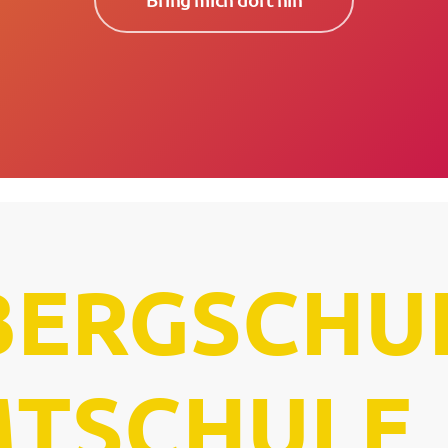
Bring mich dort hin
BERGSCHU
MTSCHULE