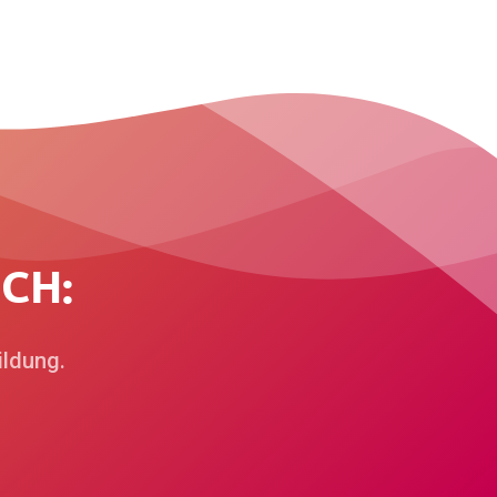
U
C
H
:
ildung.