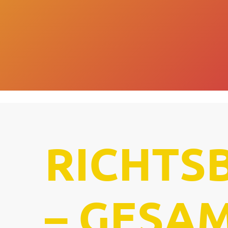
RICHTS
–
GESA