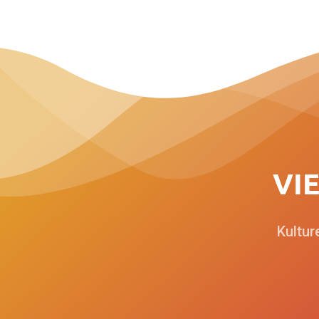
V
I
Kultur