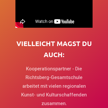
V
I
E
L
L
E
I
C
H
T
M
A
G
S
T
D
U
A
U
C
H
:
Kooperationspartner - Die
Richtsberg-Gesamtschule
arbeitet mit vielen regionalen
Kunst- und Kulturschaffenden
zusammen.