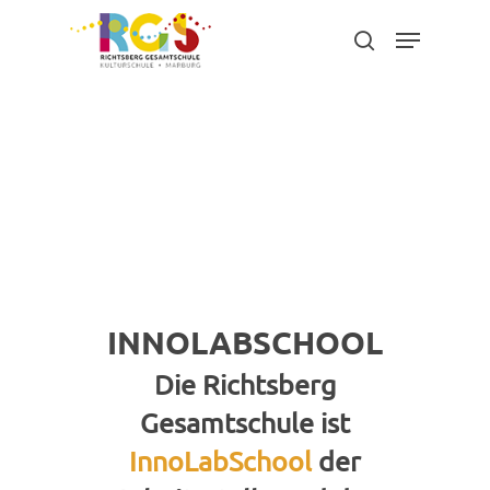
Skip
Menu
to
search
main
content
INNOLABSCHOOL
Die Richtsberg
Gesamtschule ist
InnoLabSchool
der