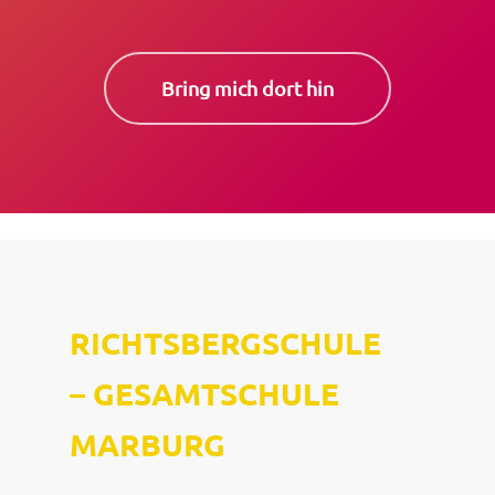
Bring mich dort hin
RICHTSBERGSCHULE
–
GESAMTSCHULE
MARBURG