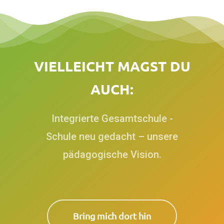
V
I
E
L
L
E
I
C
H
T
M
A
G
S
T
D
U
A
U
C
H
:
Integrierte Gesamtschule -
Schule neu gedacht – unsere
pädagogische Vision.
Bring mich dort hin