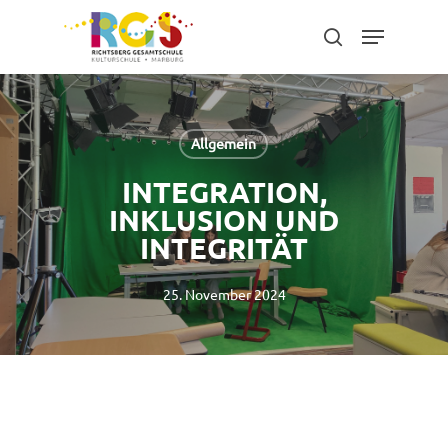
Skip
Menu
to
search
main
content
Allgemein
INTEGRATION,
INKLUSION UND
INTEGRITÄT
25. November 2024