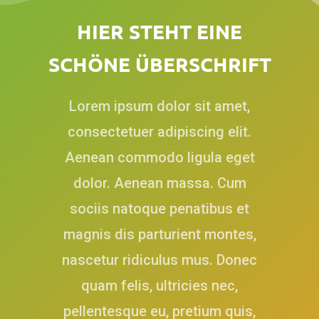
H
I
E
R
S
T
E
H
T
E
I
N
E
S
C
H
Ö
N
E
Ü
B
E
R
S
C
H
R
I
F
T
Lorem ipsum dolor sit amet,
consectetuer adipiscing elit.
Aenean commodo ligula eget
dolor. Aenean massa. Cum
sociis natoque penatibus et
magnis dis parturient montes,
nascetur ridiculus mus. Donec
quam felis, ultricies nec,
pellentesque eu, pretium quis,