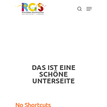
Skip
Menu
to
search
main
content
DAS IST EINE
SCHÖNE
UNTERSEITE
No Shortcuts