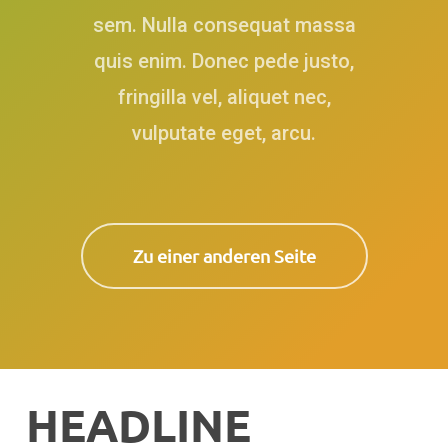
sem. Nulla consequat massa
quis enim. Donec pede justo,
fringilla vel, aliquet nec,
vulputate eget, arcu.
Zu einer anderen Seite
H
E
A
D
L
I
N
E