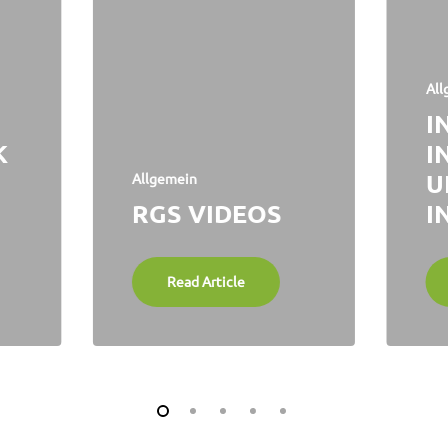
All
I
K
I
U
Allgemein
RGS VIDEOS
I
Read Article