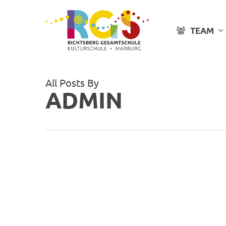
Skip
to
main
TEAM
content
All Posts By
ADMIN